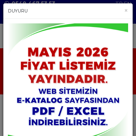
0549 467 53 53
TR
EN
×
DUYURU
ANASAYFA
ÜRÜNLER
POMAD ÇEŞİTLERİ
POMAD KAVANOZ - 30 GR
POMAD KAVANOZ - 30 GR