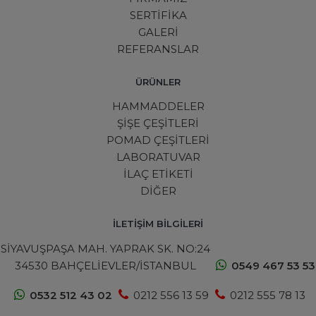
SERTİFİKA
GALERİ
REFERANSLAR
ÜRÜNLER
HAMMADDELER
ŞİŞE ÇEŞİTLERİ
POMAD ÇEŞİTLERİ
LABORATUVAR
İLAÇ ETİKETİ
DİĞER
İLETİŞİM BİLGİLERİ
SİYAVUŞPAŞA MAH. YAPRAK SK. NO:24
34530 BAHÇELİEVLER/İSTANBUL
0549 467 53 53
0532 512 43 02
0212 556 13 59
0212 555 78 13