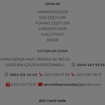
ÜRÜNLER
HAMMADDELER
ŞİŞE ÇEŞİTLERİ
POMAD ÇEŞİTLERİ
LABORATUVAR
İLAÇ ETİKETİ
DİĞER
İLETİŞİM BİLGİLERİ
SİYAVUŞPAŞA MAH. YAPRAK SK. NO:24
34530 BAHÇELİEVLER/İSTANBUL
0549 467 53 53
0532 512 43 02
0212 556 13 59
0212 555 78 13
0212 554 73 91
sevimlihammadde
@gmail.com
BIZI TAKIP EDIN