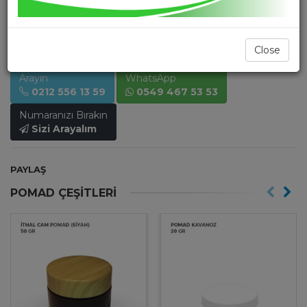
300 GR
Close
Arayın
WhatsApp
0212 556 13 59
0549 467 53 53
Numaranızı Bırakın
Sizi Arayalım
PAYLAŞ
POMAD ÇEŞİTLERİ