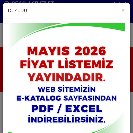
0549 467 53 53
TR
EN
×
DUYURU
ANASAYFA
ÜRÜNLER
POMAD ÇEŞİTLERİ
YALDIZLI POMAD - 300 GR
YALDIZLI POMAD - 300 GR
YALDIZLI POMAD - 300 GR
YALDIZLI
POMAD