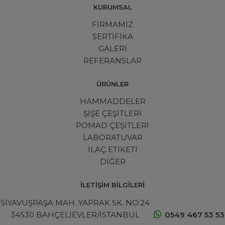
KURUMSAL
FİRMAMIZ
SERTİFİKA
GALERİ
REFERANSLAR
ÜRÜNLER
HAMMADDELER
ŞİŞE ÇEŞİTLERİ
POMAD ÇEŞİTLERİ
LABORATUVAR
İLAÇ ETİKETİ
DİĞER
İLETİŞİM BİLGİLERİ
SİYAVUŞPAŞA MAH. YAPRAK SK. NO:24
34530 BAHÇELİEVLER/İSTANBUL
0549 467 53 53