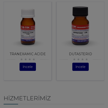
TRANEXAMIC ACIDE
DUTASTERID
İncele
İncele
HIZMETLERIMIZ