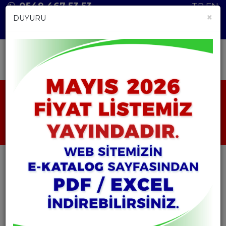
0549 467 53 53
TR
EN
×
DUYURU
ANASAYFA
ÜRÜNLER
HAMMADDELER
ALFA ARBUTİN
ALFA ARBUTİN