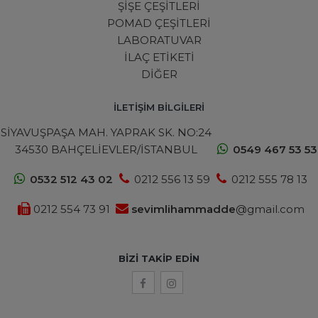
ŞİŞE ÇEŞİTLERİ
POMAD ÇEŞİTLERİ
LABORATUVAR
İLAÇ ETİKETİ
DİĞER
İLETİŞİM BİLGİLERİ
SİYAVUŞPAŞA MAH. YAPRAK SK. NO:24
34530 BAHÇELİEVLER/İSTANBUL
0549 467 53 53
0532 512 43 02
0212 556 13 59
0212 555 78 13
0212 554 73 91
sevimlihammadde
@gmail.com
BIZI TAKIP EDIN