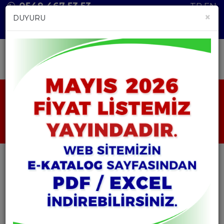
0549 467 53 53
TR
EN
×
DUYURU
ANASAYFA
ÜRÜNLER
HAMMADDELER
ESS DE ANASON
ESS DE ANASON