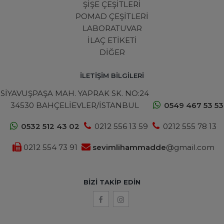
ŞİŞE ÇEŞİTLERİ
POMAD ÇEŞİTLERİ
LABORATUVAR
İLAÇ ETİKETİ
DİĞER
İLETİŞİM BİLGİLERİ
SİYAVUŞPAŞA MAH. YAPRAK SK. NO:24
34530 BAHÇELİEVLER/İSTANBUL
0549 467 53 53
0532 512 43 02
0212 556 13 59
0212 555 78 13
0212 554 73 91
sevimlihammadde
@gmail.com
BIZI TAKIP EDIN