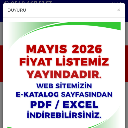
0549 467 53 53
TR
EN
×
DUYURU
ANASAYFA
ÜRÜNLER
HAMMADDELER
DİFENSİPRON
DİFENSİPRON