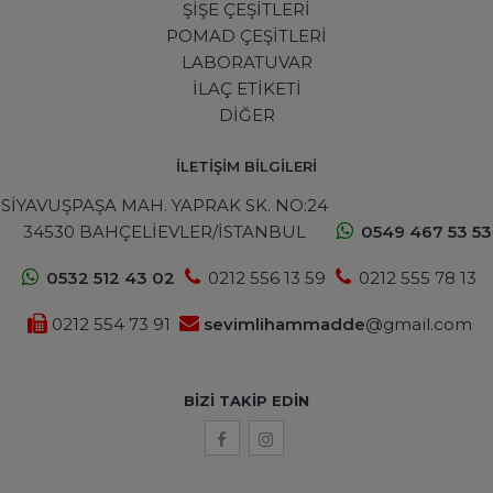
ŞİŞE ÇEŞİTLERİ
POMAD ÇEŞİTLERİ
LABORATUVAR
İLAÇ ETİKETİ
DİĞER
İLETİŞİM BİLGİLERİ
SİYAVUŞPAŞA MAH. YAPRAK SK. NO:24
34530 BAHÇELİEVLER/İSTANBUL
0549 467 53 53
0532 512 43 02
0212 556 13 59
0212 555 78 13
0212 554 73 91
sevimlihammadde
@gmail.com
BIZI TAKIP EDIN