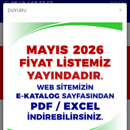
0549 467 53 53
TR
EN
×
DUYURU
ANASAYFA
ÜRÜNLER
HAMMADDELER
BLEU DE METHYLENE (METİLEN MAVİSİ)
BLEU DE METHYLENE
(METİLEN MAVİSİ)