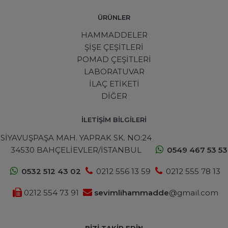
ÜRÜNLER
HAMMADDELER
ŞİŞE ÇEŞİTLERİ
POMAD ÇEŞİTLERİ
LABORATUVAR
İLAÇ ETİKETİ
DİĞER
İLETİŞİM BİLGİLERİ
SİYAVUŞPAŞA MAH. YAPRAK SK. NO:24
34530 BAHÇELİEVLER/İSTANBUL
0549 467 53 53
0532 512 43 02
0212 556 13 59
0212 555 78 13
0212 554 73 91
sevimlihammadde
@gmail.com