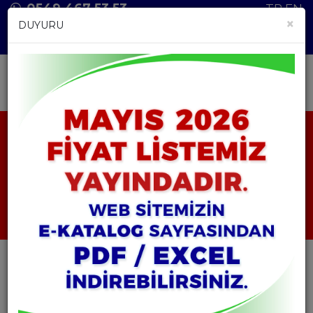
0549 467 53 53
TR
EN
×
DUYURU
ANASAYFA
ÜRÜNLER
HAMMADDELER
NITRATE D’ARGENT (KİBRİT)
NITRATE D’ARGENT
(KİBRİT)