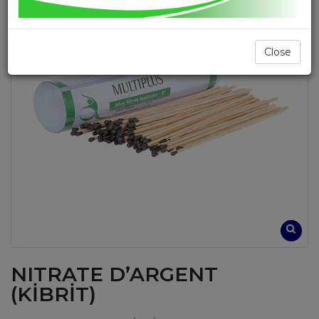
Close
NITRATE D’ARGENT
(KİBRİT)